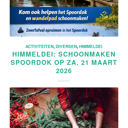
ACTIVITEITEN
,
DIVERSEN
,
HIMMELDEI
HIMMELDEI: SCHOONMAKEN
SPOORDOK OP ZA. 21 MAART
2026