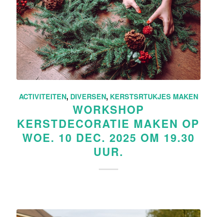
ACTIVITEITEN
,
DIVERSEN
,
KERSTSRTUKJES MAKEN
WORKSHOP
KERSTDECORATIE MAKEN OP
WOE. 10 DEC. 2025 OM 19.30
UUR.