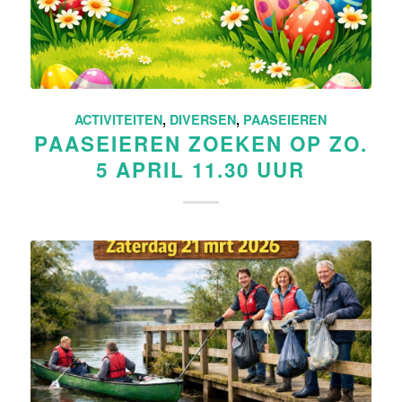
ACTIVITEITEN
,
DIVERSEN
,
PAASEIEREN
PAASEIEREN ZOEKEN OP ZO.
5 APRIL 11.30 UUR