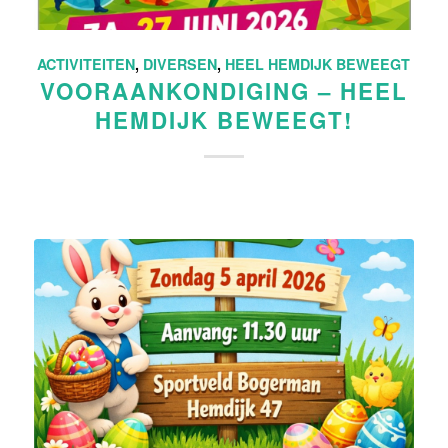
ACTIVITEITEN
,
DIVERSEN
,
HEEL HEMDIJK BEWEEGT
VOORAANKONDIGING – HEEL
HEMDIJK BEWEEGT!