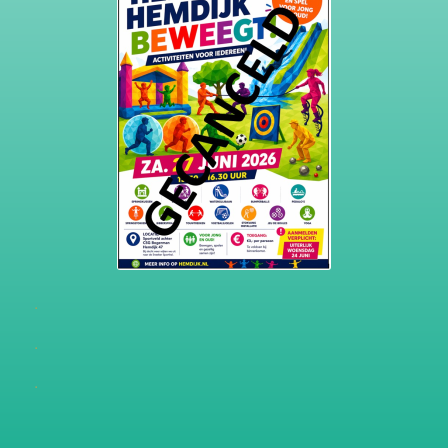
.
.
.