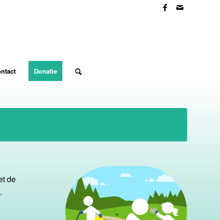
ntact
Donatie
et de
.