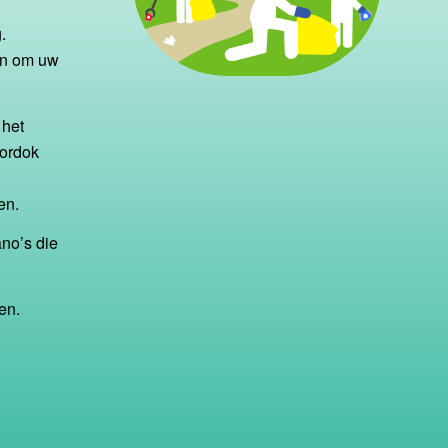
.
en om uw
 het
oordok
en.
no’s die
en.