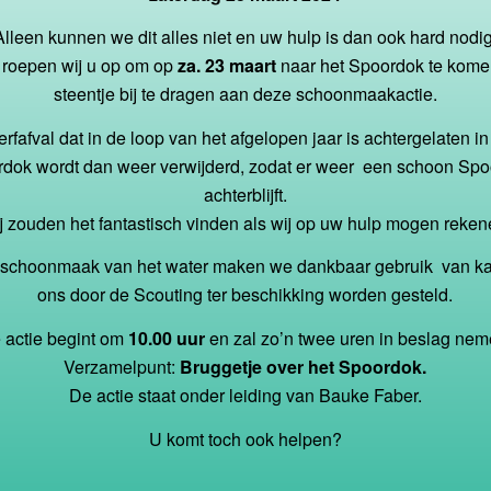
Alleen kunnen we dit alles niet en uw hulp is dan ook hard nodig
roepen wij u op om op
za. 23 maart
naar het Spoordok te kom
steentje bij te dragen aan deze schoonmaakactie.
rfafval dat in de loop van het afgelopen jaar is achtergelaten in
dok wordt dan weer verwijderd, zodat er weer een schoon Sp
achterblijft.
j zouden het fantastisch vinden als wij op uw hulp mogen reken
 schoonmaak van het water maken we dankbaar gebruik van ka
ons door de Scouting ter beschikking worden gesteld.
 actie begint om
10.00 uur
en zal zo’n twee uren in beslag nem
Verzamelpunt:
Bruggetje over het Spoordok.
De actie staat onder leiding van Bauke Faber.
U komt toch ook helpen?